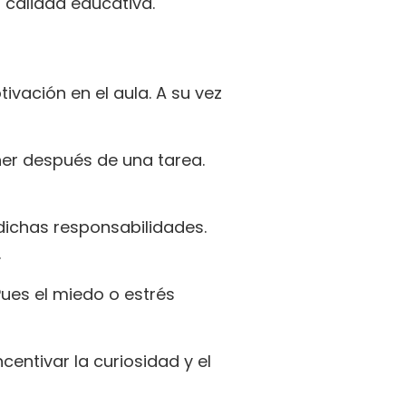
 calidad educativa.
vación en el aula. A su vez
er después de una tarea.
ichas responsabilidades.
.
ues el miedo o estrés
centivar la curiosidad y el