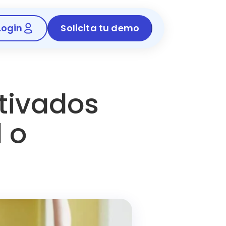
Login
Solicita tu demo
tivados
l o