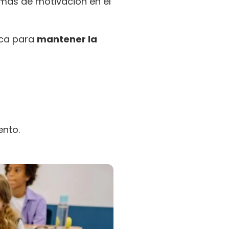
emas de motivación en el
ica para
mantener la
ento.