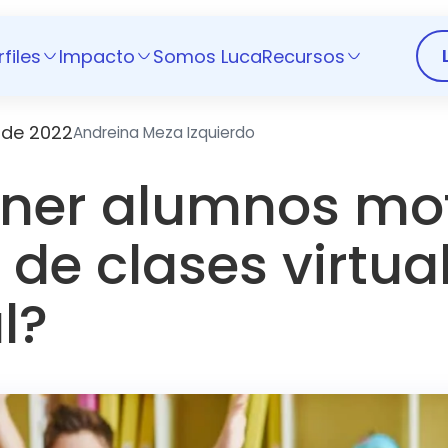
rfiles
Impacto
Somos Luca
Recursos
 de 2022
Andreina Meza Izquierdo
ner alumnos mo
 de clases virtua
l?