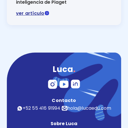
inteligencia de Piaget
ver artículo
El crecimiento de los más pequeños está vinculado a a
Luca
.
Contacto
+52 55 416 91994
hola@lucaedu.com
Sobre Luca