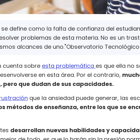
se define como la falta de confianza del estudian
solver problemas de esta materia. No es un trast
mismos alcances de uno."Observatorio Tecnológico
n cuenta sobre
esta problemática
es que ella no 
esenvolverse en esta área. Por el contrario,
mucho
, pero que dudan de sus capacidades.
frustración
que la ansiedad puede generar, las escu
vos métodos de enseñanza, entre los que se e
ntes
desarrollan nuevas habilidades y capacid
Lo mejor de todo, es que lo harán sin la presión n