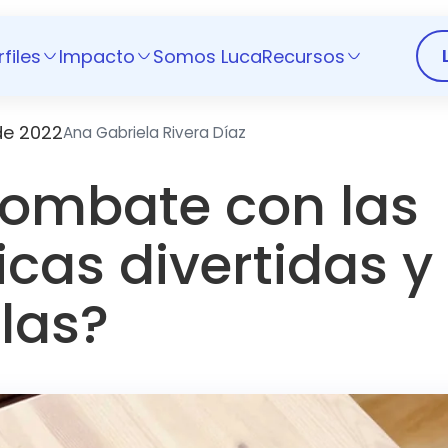
rfiles
Impacto
Somos Luca
Recursos
de 2022
Ana Gabriela Rivera Díaz
combate con las
cas divertidas 
llas?