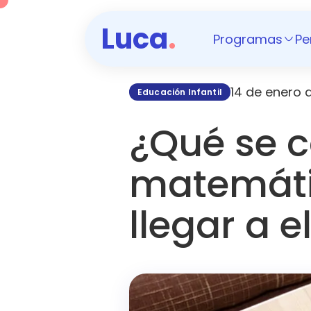
Luca
.
Programas
Pe
14 de enero 
Educación Infantil
¿Qué se 
matemáti
llegar a e