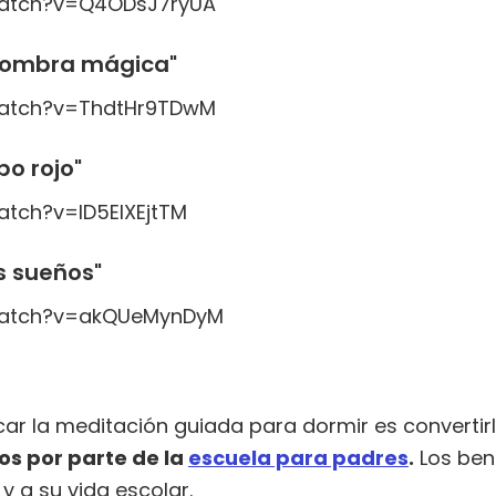
watch?v=Q4ODsJ7ryUA
lfombra mágica"
watch?v=ThdtHr9TDwM
bo rojo"
tch?v=lD5EIXEjtTM
s sueños"
watch?v=akQUeMynDyM
ar la meditación guiada para dormir es convertir
os por parte de la
escuela para padres
.
Los ben
y a su vida escolar.