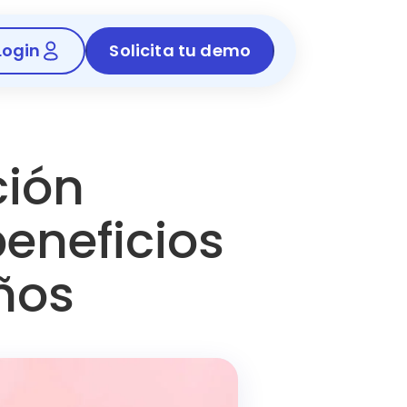
Login
Solicita tu demo
ción
beneficios
iños