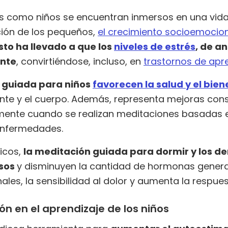
es como niños se encuentran inmersos en una vida 
ación de los pequeños,
el crecimiento socioemocio
sto ha llevado a que los
niveles de estrés
, de a
nte
, convirtiéndose, incluso, en
trastornos de apr
n guiada para niños
favorecen la salud y el bien
te y el cuerpo. Además, representa mejoras const
ente cuando se realizan meditaciones basadas e
enfermedades.
sicos,
la meditación guiada para dormir y los d
osos
y disminuyen la cantidad de hormonas genera
nales, la sensibilidad al dolor y aumenta la respues
ón en el aprendizaje de los niños