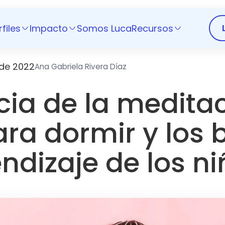
rfiles
Impacto
Somos Luca
Recursos
de 2022
Ana Gabriela Rivera Díaz
ia de la medita
ra dormir y los 
endizaje de los n