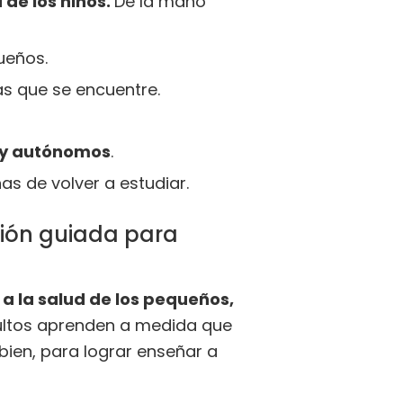
de los niños.
De la mano
ueños.
as que se encuentre.
 y autónomos
.
as de volver a estudiar.
ción guiada para
 a la salud de los pequeños,
dultos aprenden a medida que
bien, para lograr enseñar a