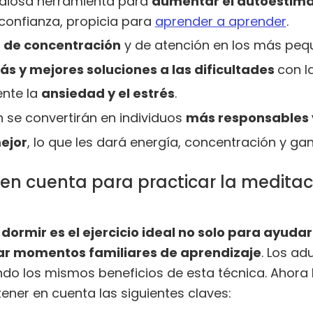
ndiosa herramienta para
aumentar el autoestima 
oconfianza, propicia para
aprender a aprender
.
 de concentración
y de atención en los más peq
s y mejores soluciones a las dificultades
con l
ente la
ansiedad y el estrés
.
n se convertirán en individuos
más responsables
ejor
, lo que les dará energía, concentración y gan
 en cuenta para practicar la medita
ormir es el ejercicio ideal no solo para ayudar
var momentos familiares de aprendizaje
. Los a
ndo los mismos beneficios de esta técnica. Ahora 
ener en cuenta las siguientes claves: