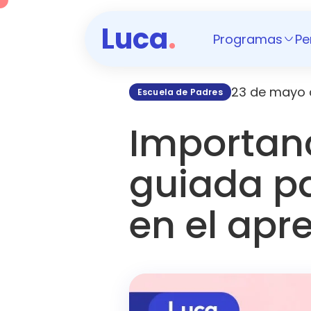
Luca
.
Programas
Pe
23 de mayo 
Escuela de Padres
Importanc
guiada pa
en el apr