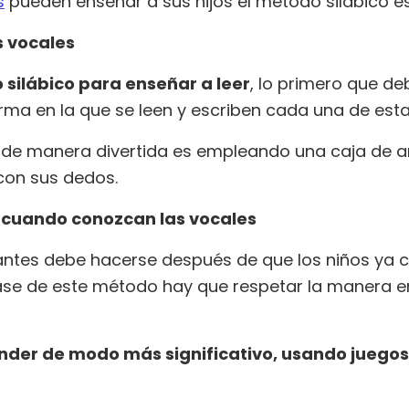
s
pueden enseñar a sus hijos el método silábico es 
 vocales
silábico para enseñar a leer
, lo primero que de
rma en la que se leen y escriben cada una de esta
 de manera divertida es empleando una caja de ar
con sus dedos.
 cuando conozcan las vocales
nantes debe hacerse después de que los niños ya 
fase de este método hay que respetar la manera e
nder de modo más significativo, usando juego