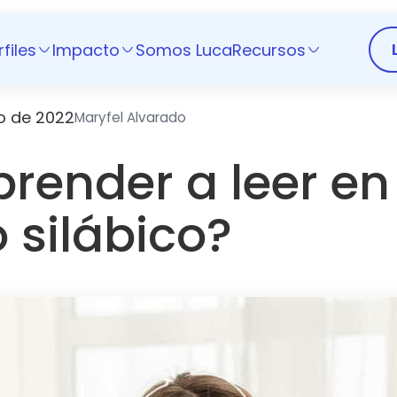
rfiles
Impacto
Somos Luca
Recursos
o de 2022
Maryfel Alvarado
render a leer en
 silábico?