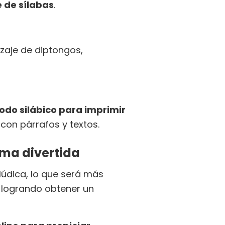
 de sílabas
.
zaje de diptongos,
todo silábico para imprimir
con párrafos y textos.
rma divertida
lúdica, lo que será más
y logrando obtener un