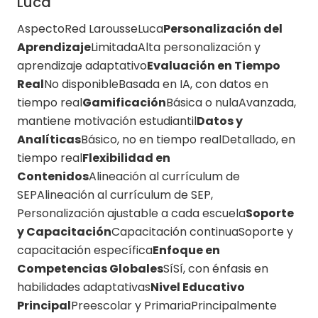
Luca
AspectoRed LarousseLuca
Personalización del
Aprendizaje
LimitadaAlta personalización y
aprendizaje adaptativo
Evaluación en Tiempo
Real
No disponibleBasada en IA, con datos en
tiempo real
Gamificación
Básica o nulaAvanzada,
mantiene motivación estudiantil
Datos y
Analíticas
Básico, no en tiempo realDetallado, en
tiempo real
Flexibilidad en
Contenidos
Alineación al currículum de
SEPAlineación al currículum de SEP,
Personalización ajustable a cada escuela
Soporte
y Capacitación
Capacitación continuaSoporte y
capacitación específica
Enfoque en
Competencias Globales
SíSí, con énfasis en
habilidades adaptativas
Nivel Educativo
Principal
Preescolar y PrimariaPrincipalmente