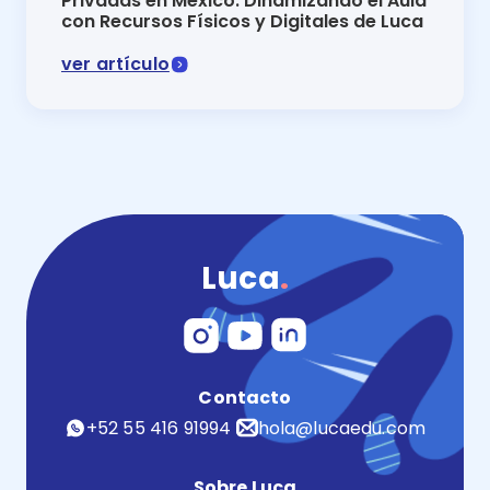
Privadas en México: Dinamizando el Aula
con Recursos Físicos y Digitales de Luca
ver artículo
Programa de inglés para escuelas privadas en México:
Luca
.
Contacto
+52 55 416 91994
hola@lucaedu.com
Sobre Luca