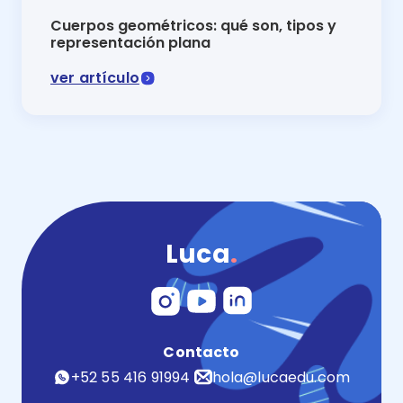
Cuerpos geométricos: qué son, tipos y
representación plana
ver artículo
¡Sigamos aprendiéndolo todo sobre geometría! Desc
Luca
.
Contacto
+52 55 416 91994
hola@lucaedu.com