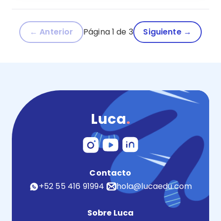
← Anterior
Página 1 de 3
Siguiente →
Luca
.
Contacto
+52 55 416 91994
hola@lucaedu.com
Sobre Luca