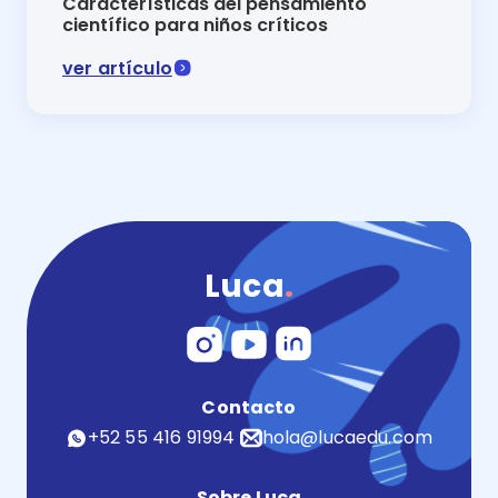
Características del pensamiento
científico para niños críticos
ver artículo
La curiosidad y la imaginación se encaminan hacia la
Luca
.
Contacto
+52 55 416 91994
hola@lucaedu.com
Sobre Luca