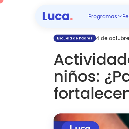
Luca
.
Programas
Pe
4 de octubr
Escuela de Padres
Actividad
niños: ¿P
fortalece