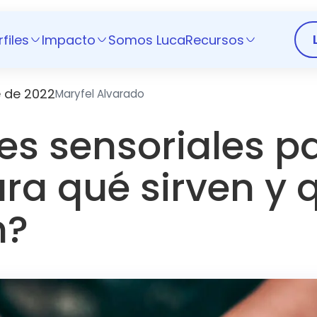
rfiles
Impacto
Somos Luca
Recursos
e de 2022
Maryfel Alvarado
es sensoriales pa
ara qué sirven y 
n?