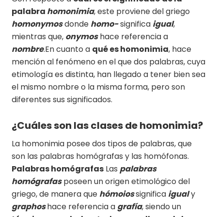
palabra
homonimia
, este proviene del griego
homonymos
donde
homo-
significa
igual
,
mientras que,
onymos
hace referencia a
nombre
.En cuanto a
qué es homonimia
, hace
mención al fenómeno en el que dos palabras, cuya
etimología es distinta, han llegado a tener bien sea
el mismo nombre o la misma forma, pero son
diferentes sus significados.
¿Cuáles son las clases de homonimia?
La homonimia posee dos tipos de palabras, que
son las palabras homógrafas y las homófonas.
Palabras homógrafas
Las
palabras
homógrafas
poseen un origen etimológico del
griego, de manera que
hómoios
significa
igual
y
graphos
hace referencia a
grafía
, siendo un