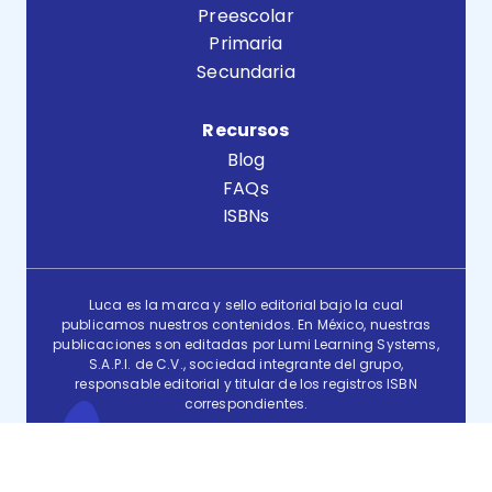
Preescolar
Primaria
Secundaria
Recursos
Blog
FAQs
ISBNs
Luca es la marca y sello editorial bajo la cual
publicamos nuestros contenidos. En México, nuestras
publicaciones son editadas por Lumi Learning Systems,
S.A.P.I. de C.V., sociedad integrante del grupo,
responsable editorial y titular de los registros ISBN
correspondientes.
Términos y condiciones
Aviso de privacidad
© LUCA LEARNING SYSTEMS, SL Todos los