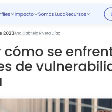
rfiles
Impacto
Somos Luca
Recursos
e 2023
Ana Gabriela Rivera Díaz
 cómo se enfren
es de vulnerabil
a