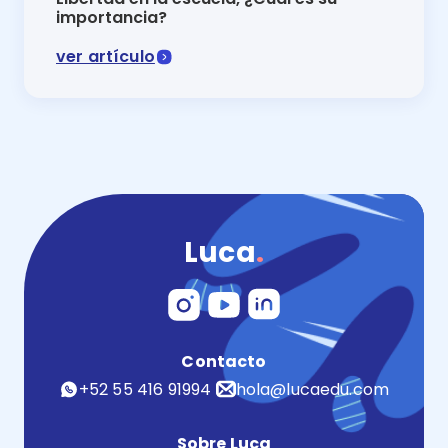
importancia?
ver artículo
La libertad en la escuela constituye aquellos espaci
Luca
.
Contacto
+52 55 416 91994
hola@lucaedu.com
Sobre Luca