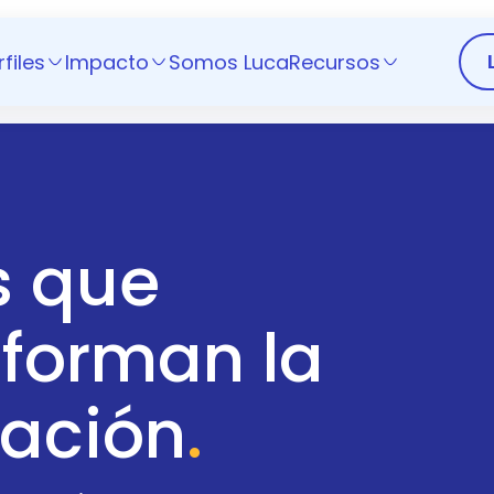
rfiles
Impacto
Somos Luca
Recursos
s que
sforman la
ación
.