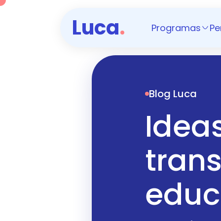
Luca
.
Programas
Pe
Blog Luca
Idea
tran
educ