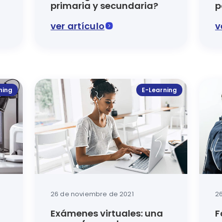
primaria y secundaria?
p
a
ver artículo
v
ién la era de la digitalización. Los recursos educativos 
En este artículo del blog de Luca se analiza de
En est
ning
E-Learning
26 de noviembre de 2021
2
Exámenes virtuales: una
F