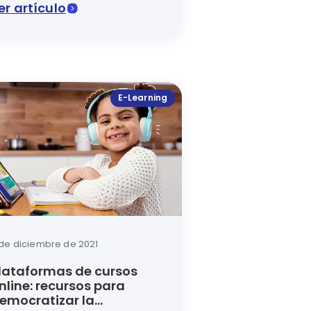
er artículo
o didáctico con el uso del Internet.
ómo se logra el autoaprendizaje y cuáles son sus princip
e la importancia de la tecnologia en la educación para
E-Learning
 de diciembre de 2021
lataformas de cursos
nline: recursos para
emocratizar la