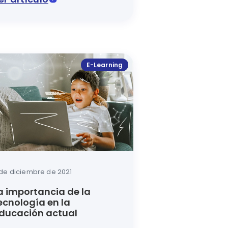
ia de aprendizaje es un gran camino. Descubre aquí el p
panorama educativo actual. El estudiar en línea es solo 
eva cara de la educación depende también de la innovació
E-Learning
 de diciembre de 2021
a importancia de la
ecnología en la
ducación actual