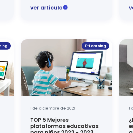
constructivista
e
ver artículo
v
Plataforma Educativa Luca se analiza para qué sirve apli
En este artículo del blog de Luca se expone c
Acced
ning
E-Learning
1 de diciembre de 2021
1 
TOP 5 Mejores
¿
plataformas educativas
e
para niños 2022 - 2023
a