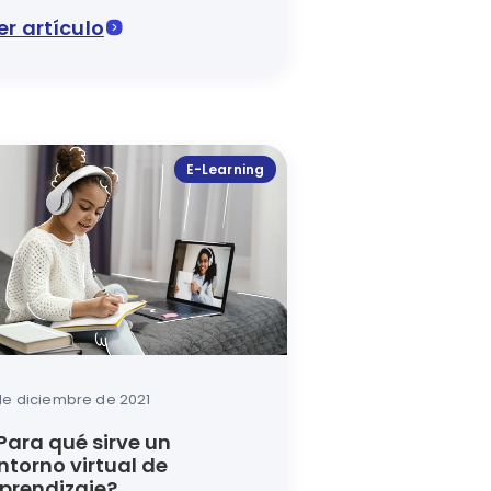
ducación
er artículo
car un examen diagnóstico.
ómo debe ser el proceso de enseñanza aprendizaje desde
er a la educación virtual es posible gracias a las plata
E-Learning
de diciembre de 2021
Para qué sirve un
ntorno virtual de
prendizaje?