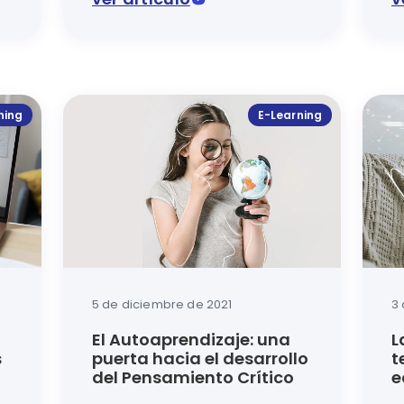
s se abarcan todos los campos y el juego como estrateg
El E-Learning es cada vez más necesario en el 
La nu
ning
E-Learning
5 de diciembre de 2021
3
El Autoaprendizaje: una
L
s
puerta hacia el desarrollo
t
del Pensamiento Crítico
e