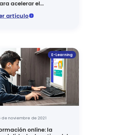
ara acelerar el
prendizaje
er artículo
digitales son el camino hacia ella. Descubre aquí lo que s
 qué modo el G-Learning beneficia a estudiantes de prima
e artículo del blog de Luca se explicará qué es el V-lear
E-Learning
6 de noviembre de 2021
ormación online: la