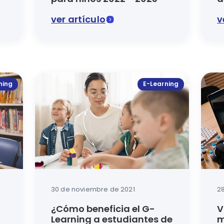
ver artículo
v
ia la autogestión del estudiante por medio del uso de los
Los pequeños requieren lo mejor de todo, esp
En est
ning
E-Learning
30 de noviembre de 2021
2
¿Cómo beneficia el G-
V
Learning a estudiantes de
m