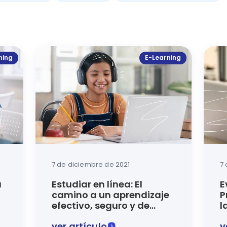
ning
E-Learning
7 de diciembre de 2021
7
a
Estudiar en línea: El
E
camino a un aprendizaje
P
efectivo, seguro y de
l
calidad
ver artículo
v