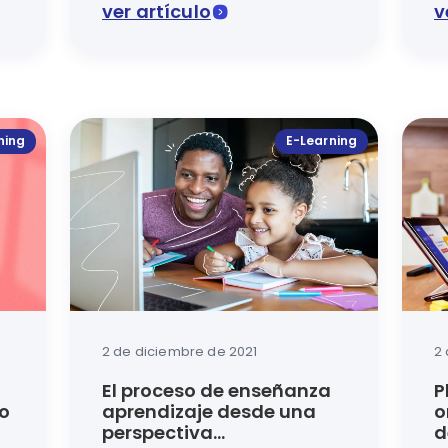
ver artículo
v
uales son herramientas que permiten compartir contenid
En este artículo del blog de Luca te contamos c
Conoc
ning
E-Learning
2 de diciembre de 2021
2
El proceso de enseñanza
P
so
aprendizaje desde una
o
perspectiva
d